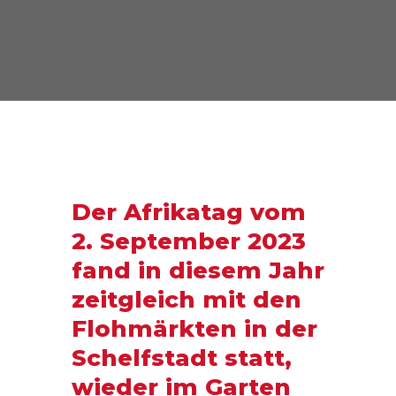
Der Afrikatag vom
2. September 2023
fand in diesem Jahr
zeitgleich mit den
Flohmärkten in der
Schelfstadt statt,
wieder im Garten