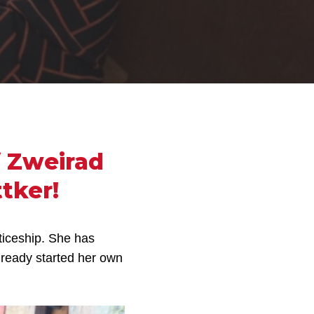
f Zweirad
tker!
ticeship. She has
ready started her own