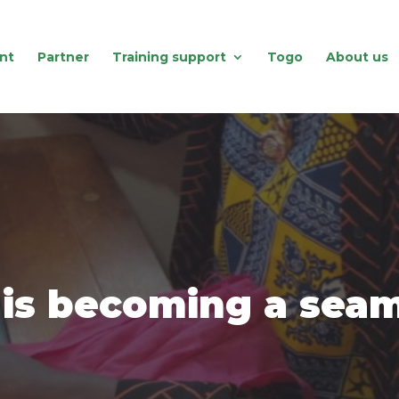
nt
Partner
Training support
Togo
About us
 is becoming a sea