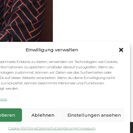
Einwilligung verwalten
optimales Erlebnis zu bieten, verwenden wir Technologien wie Cookies,
nformationen zu speichern und/oder darauf zuzugreifen. Wenn du
nologien zustimmst, können wir Daten wie das Surfverhalten oder
IDs auf dieser Website verarbeiten. Wenn du deine Einwilligung nicht
er zurückziehst, können bestimmte Merkmale und Funktionen
igt werden.
ices
tieren
Ablehnen
Einstellungen ansehen
frikatag (Africa-Day) 2024 in Schwerin
→
Cookie-Richtlinie
Datenschutzerklärung
Impressum