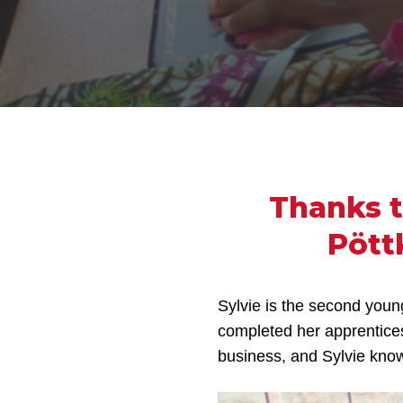
Thanks t
Pött
Sylvie is the second you
completed her apprentice
business, and Sylvie kno