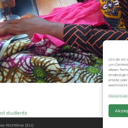
Um dir ein 
um Gerätei
diesen Tech
eindeutige 
erteilst od
beeinträcht
Manage serv
Akzep
ool students
11th A
ie-Richtlinie (EU)