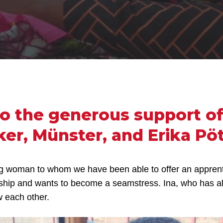
o the generous support o
ker, Münster, and Erika Pöt
ng woman to whom we have been able to offer an appren
ship and wants to become a seamstress. Ina, who has al
w each other.